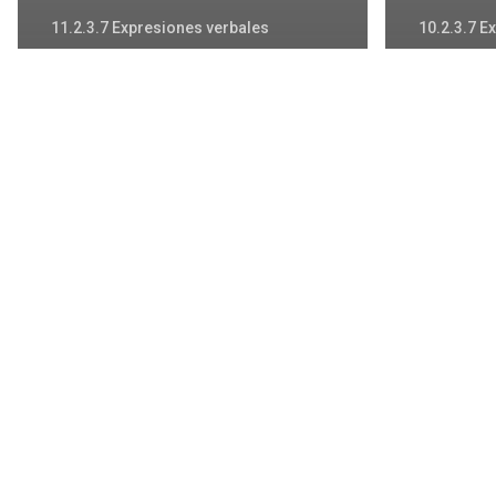
11.2.3.7 Expresiones verbales
10.2.3.7 E
Vocabulario de
Vocab
Táliga
Noga
Vocabulario
de
Cheles