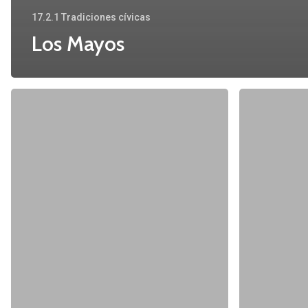
17.2.1 Tradiciones cívicas
Los Mayos
Vocabulario
Vocabulario
de
de
Táliga
Nogales