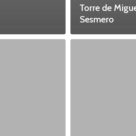
Torre de Migu
Sesmero
Vocabulario
de
Higuera
de
Vargas