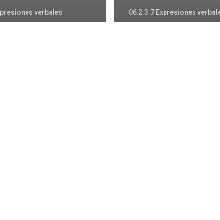
xpresiones verbales
06.2.3.7 Expresiones verbal
ulario de
Vocabulario d
les
de Vargas
Vocabulario
de
Alconchel