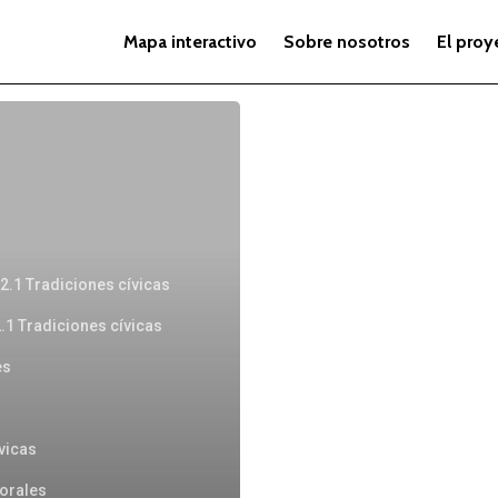
Mapa interactivo
Sobre nosotros
El proy
2.1 Tradiciones cívicas
.1 Tradiciones cívicas
es
vicas
 orales