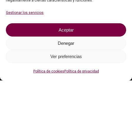
negativamente a ciertas características y funciones.
Faqs
Gestionar los servicios
Contacto
Aceptar
Política de privacidad
Política de cookies (UE)
Denegar
Ver preferencias
Con el apoyo de
Política de cookies
Política de privacidad