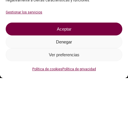
negativamente a ciertas características y funciones.
Faqs
Gestionar los servicios
Contacto
Aceptar
Política de privacidad
Política de cookies (UE)
Denegar
Ver preferencias
Con el apoyo de
Política de cookies
Política de privacidad