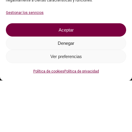
negativamente a ciertas características y funciones.
Faqs
Gestionar los servicios
Contacto
Aceptar
Política de privacidad
Política de cookies (UE)
Denegar
Ver preferencias
Con el apoyo de
Política de cookies
Política de privacidad