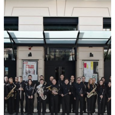
Semana
Musical
de
Santa
Cecilia
en
Badajoz