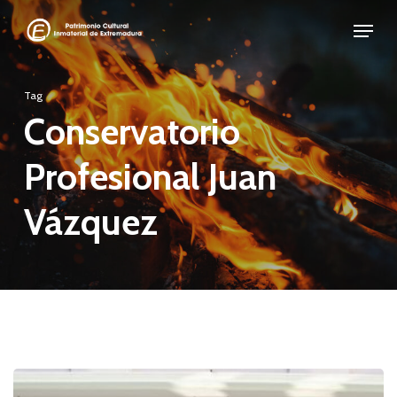
Skip
Menu
to
Close
main
Menu
Tag
content
Conservatorio
Profesional Juan
Vázquez
XL