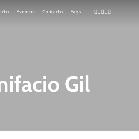
x-
instagram
whatsapp
phone
email
ecto
Eventos
Contacto
Faqs
twitter
ifacio Gil