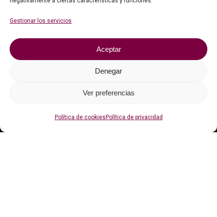
negativamente a ciertas características y funciones.
Faqs
Gestionar los servicios
Contacto
Aceptar
Política de privacidad
Política de cookies (UE)
Denegar
Ver preferencias
Con el apoyo de
Política de cookies
Política de privacidad