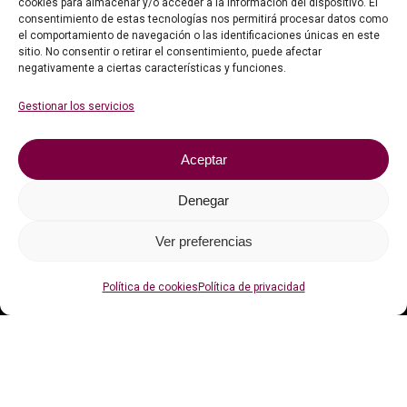
cookies para almacenar y/o acceder a la información del dispositivo. El
consentimiento de estas tecnologías nos permitirá procesar datos como
el comportamiento de navegación o las identificaciones únicas en este
sitio. No consentir o retirar el consentimiento, puede afectar
Información legal
negativamente a ciertas características y funciones.
Gestionar los servicios
Faqs
Contacto
Aceptar
Política de privacidad
Denegar
Política de cookies (UE)
Ver preferencias
Con el apoyo de
Política de cookies
Política de privacidad