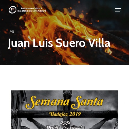
Skip
Menu
to
Close
main
Menu
Tag
content
Juan Luis Suero Villa
Semana
Santa
de
Badajoz