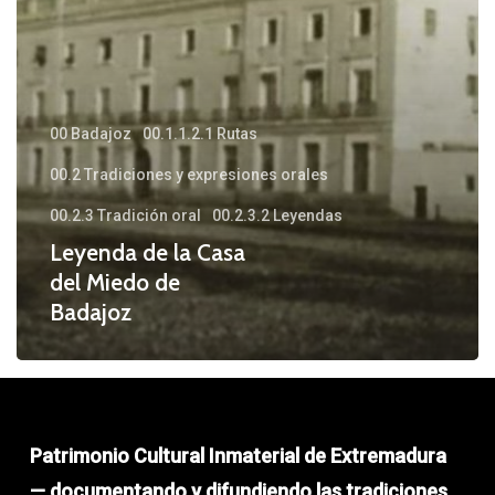
Badajoz
00 Badajoz
00.1.1.2.1 Rutas
00.2 Tradiciones y expresiones orales
00.2.3 Tradición oral
00.2.3.2 Leyendas
Leyenda de la Casa
del Miedo de
Badajoz
Patrimonio Cultural Inmaterial de Extremadura
— documentando y difundiendo las tradiciones