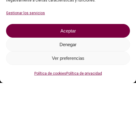
negativamente a ciertas características y funciones.
Faqs
Gestionar los servicios
Contacto
Aceptar
Política de privacidad
Política de cookies (UE)
Denegar
Ver preferencias
Con el apoyo de
Política de cookies
Política de privacidad