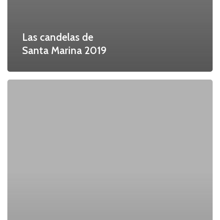
Las candelas de
Santa Marina 2019
Las
comparsas
del
carnaval
de
Badajoz
2019