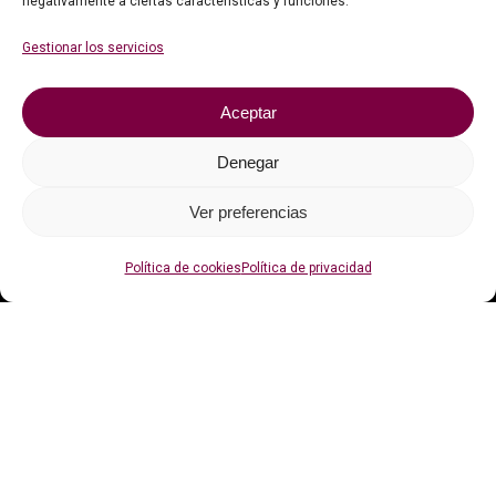
negativamente a ciertas características y funciones.
Faqs
Gestionar los servicios
Contacto
Aceptar
Política de privacidad
Política de cookies (UE)
Denegar
Ver preferencias
Con el apoyo de
Política de cookies
Política de privacidad