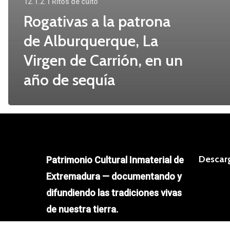
sequía
12.1.2.1 Ritos de culto
Rogativas a la patrona
de Alburquerque, La
Virgen de Carrión, en un
año de sequía
Descar
Patrimonio Cultural Inmaterial de
Extremadura — documentando y
difundiendo las tradiciones vivas
de nuestra tierra.