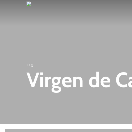
Skip
to
main
content
Tag
Virgen de C