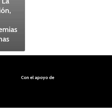
 La
ión,
demias
has
Con el apoyo de