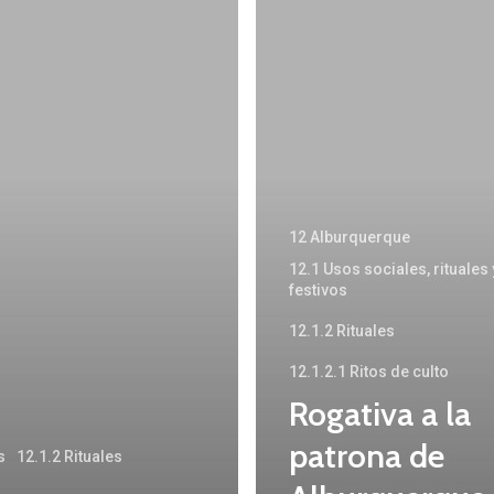
Rogativa
a
la
patrona
de
Alburquerque,
La
12 Alburquerque
Virgen
12.1 Usos sociales, rituales
de
festivos
Carrión,
12.1.2 Rituales
en
12.1.2.1 Ritos de culto
un
Rogativa a la
año
patrona de
s
12.1.2 Rituales
de