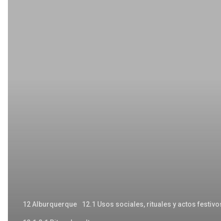
Rogativas
a
la
patrona
de
Alburquerque,
La
Virgen
de
Carrión,
en
un
año
12 Alburquerque
12.1 Usos sociales, rituales y actos festivo
de