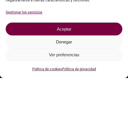
negativamente a ciertas características y funciones.
Faqs
Gestionar los servicios
Contacto
Aceptar
Política de privacidad
Política de cookies (UE)
Denegar
Ver preferencias
Con el apoyo de
Política de cookies
Política de privacidad