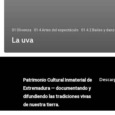
01 Olivenza
01.4 Artes del espectáculo
01.4.2 Bailes y dan
La uva
Descar
Patrimonio Cultural Inmaterial de
Extremadura — documentando y
difundiendo las tradiciones vivas
de nuestra tierra.