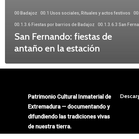
00 Badajoz
00.1 Usos sociales, Rituales y actos festivos
00
00.1.3.6 Fiestas por barrios de Badajoz
00.1.3.6.3 San Fern
San Fernando: fiestas de
antaño en la estación
Descar
Patrimonio Cultural Inmaterial de
Extremadura — documentando y
difundiendo las tradiciones vivas
de nuestra tierra.