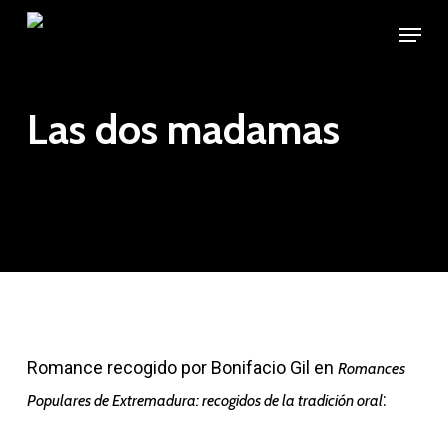
Skip
Menu
to
Close
main
Menu
content
Las dos madamas
Romance recogido por Bonifacio Gil en
Romances
:
Populares de Extremadura: recogidos de la tradición oral