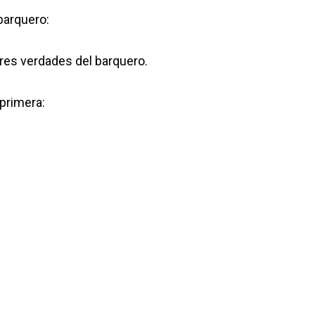
 barquero:
s tres verdades del barquero.
 primera: