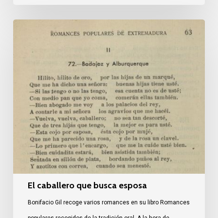
El
caballero
que
busca
esposa
El caballero que busca esposa
Bonifacio Gil recoge varios romances en su libro Romances
populares recogidos de la tradición oral. A la hora de