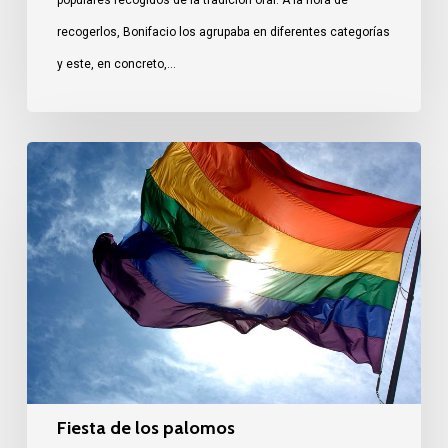
recogerlos, Bonifacio los agrupaba en diferentes categorías
y este, en concreto,…
Fiesta
de
los
palomos
Fiesta de los palomos