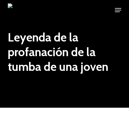
Skip
Menu
to
Close
main
Menu
content
Leyenda de la
profanación de la
tumba de una joven