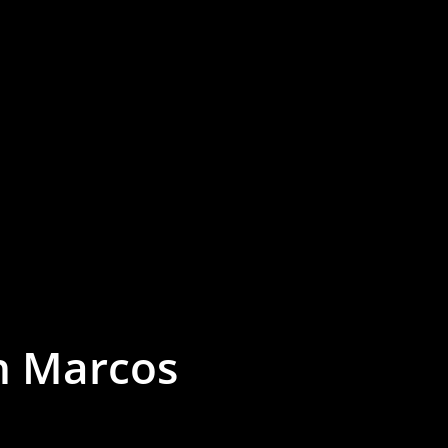
on Marcos