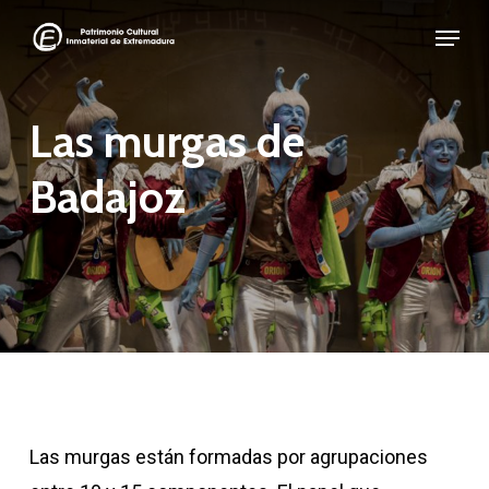
Skip
Menu
to
Close
main
Menu
content
Las murgas de
Badajoz
Las murgas están formadas por agrupaciones