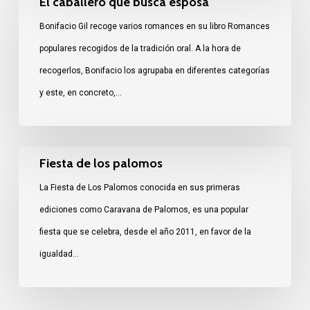
El caballero que busca esposa
caballero
Bonifacio Gil recoge varios romances en su libro Romances
que
populares recogidos de la tradición oral. A la hora de
busca
recogerlos, Bonifacio los agrupaba en diferentes categorías
esposa
y este, en concreto,…
Fiesta
Fiesta de los palomos
de
La Fiesta de Los Palomos conocida en sus primeras
los
ediciones como Caravana de Palomos, es una popular
palomos
fiesta que se celebra, desde el año 2011, en favor de la
igualdad…