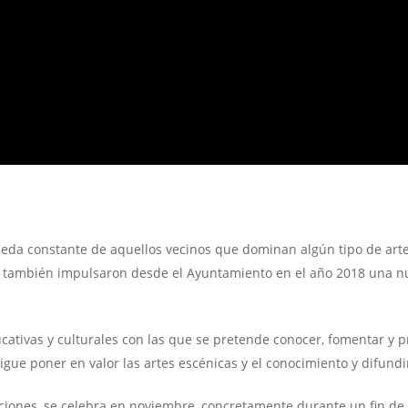
eda constante de aquellos vecinos que dominan algún tipo de arte
 también impulsaron desde el Ayuntamiento en el año 2018 una nuev
cativas y culturales con las que se pretende conocer, fomentar y pr
ue poner en valor las artes escénicas y el conocimiento y difundir
iciones, se celebra en noviembre, concretamente durante un fin de 