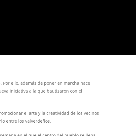
. Por ello, además de poner en marcha hace
a iniciativa a la que bautizaron con el
omocionar el arte y la creatividad de los vecinos
lo entre los valverdeños.
semana en el que el centro del pueblo se llena