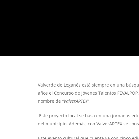
Valverde de Leganés está siempre en una búsqu
años el Concurso de Jóvenes Talentos FEVALPOP,
nombre de
“ValverARTEX”.
Este proyecto local se basa en una jornadas edu
del municipio. Además, con ValverARTEX se consig
Este evento cultural que cuenta ya con cinco ed