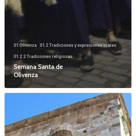
01 Olivenza
01.2 Tradiciones y expresiones orales
01.2.2 Tradiciones religiosas
Semana Santa de
Olivenza
Día
del
Señor
de