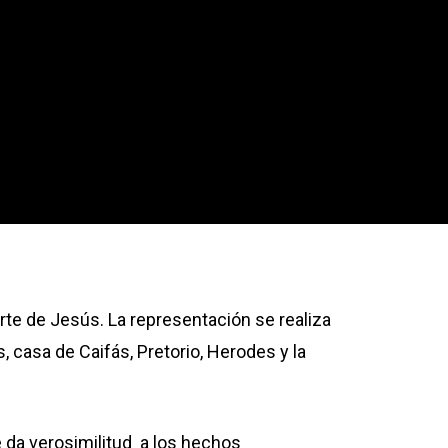
erte de Jesús.
La representación se realiza
, casa de Caifás, Pretorio, Herodes y la
e da verosimilitud a los hechos