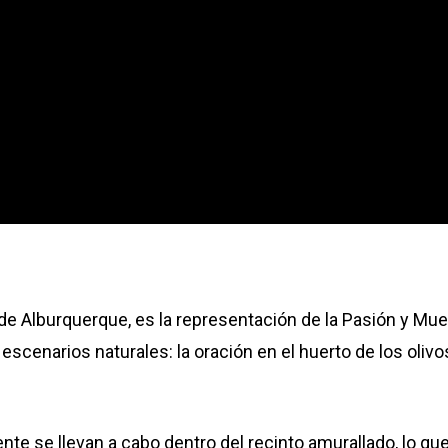
de Alburquerque, es la representación de la Pasión y Mu
cenarios naturales: la oración en el huerto de los olivos
nte se llevan a cabo dentro del recinto amurallado, lo qu