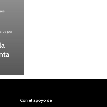
nes
sica por
la
nta
Con el apoyo de