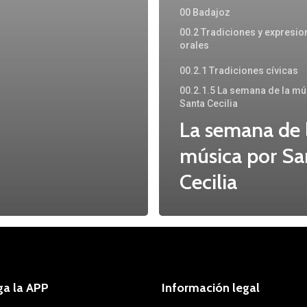
00 Badajoz
00.2 Tradiciones y expresio
orales
00.2.1 Tradiciones cívicas
00.2.1.5 La semana de la mú
Santa Cecilia
La semana de 
música por Sa
Cecilia
ga la APP
Información legal