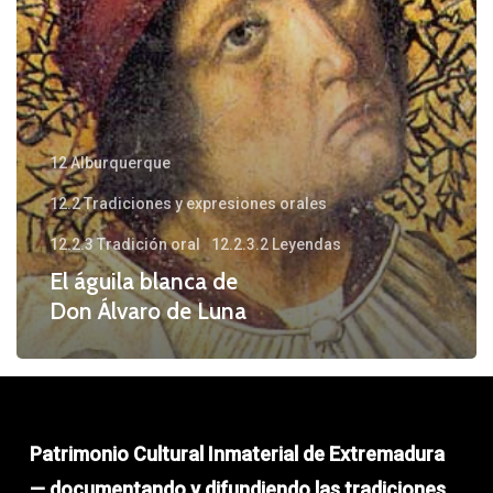
Luna
12 Alburquerque
12.2 Tradiciones y expresiones orales
12.2.3 Tradición oral
12.2.3.2 Leyendas
El águila blanca de
Don Álvaro de Luna
Patrimonio Cultural Inmaterial de Extremadura
— documentando y difundiendo las tradiciones