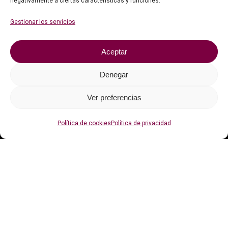
negativamente a ciertas características y funciones.
Faqs
Gestionar los servicios
Contacto
Aceptar
Política de privacidad
Política de cookies (UE)
Denegar
Ver preferencias
Con el apoyo de
Política de cookies
Política de privacidad